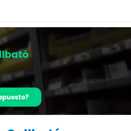
llbató
repuesto?