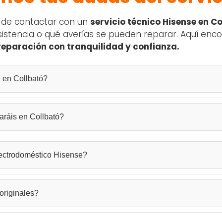
s de contactar con un
servicio técnico Hisense en C
 asistencia o qué averías se pueden reparar. Aquí enc
 reparación con tranquilidad y confianza.
e en Collbató?
marca. Somos un SAT autorizado con técnicos cualificados y amplia expe
aráis en Collbató?
iemens empleando repuestos de calidad y ofreciendo garantía profesi
 Siemens
,
lavavajillas Siemens
,
secadoras Siemens
,
hornos Sieme
lectrodoméstico Hisense?
ns
y más equipos de gama blanca. Solucionamos fallos eléctricos, mecán
 disponibilidad de repuestos. En muchos casos ofrecemos
reparación e
originales?
o y te informará del tiempo estimado antes de comenzar.