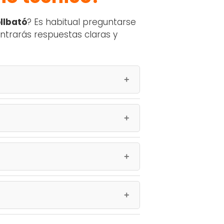
ollbató
? Es habitual preguntarse
ontrarás respuestas claras y
riencia en
servicio técnico Hisense en
onal en cada intervención.
ns
,
vitrocerámicas
,
placas de
icos y electrónicos a domicilio.
l mismo día
o en un rango de
24–48