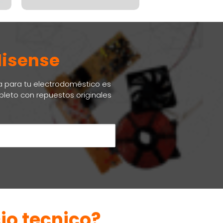
Hisense
da para tu electrodoméstico es
pleto con repuestos originales
io tecnico?