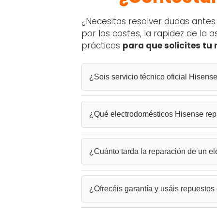
¿Necesitas resolver dudas ante
por los costes, la rapidez de la
prácticas
para que solicites tu
¿Sois servicio técnico oficial Hisens
No somos servicio técnico oficial de la 
¿Qué electrodomésticos Hisense rep
Collbató
. Reparamos electrodomésticos S
Atendemos la
reparación de lavadoras
¿Cuánto tarda la reparación de un e
inducción Siemens
,
frigoríficos Sieme
El plazo depende del tipo de avería y la
¿Ofrecéis garantía y usáis repuestos 
horas
. Nuestro técnico evaluará el equip