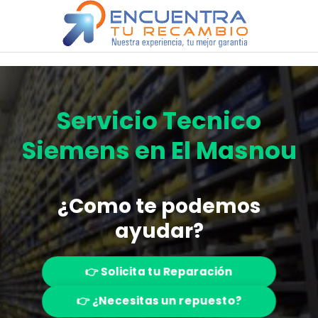
Saltar
al
contenido
Servicio Tecnico
Siemens en El Masnou
¿Como te podemos
ayudar?
👉 Solicita tu Reparación
👉 ¿Necesitas un repuesto?