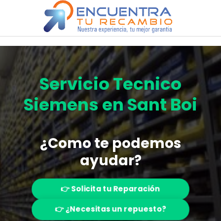
Saltar
al
contenido
Servicio Tecnico
Siemens en Sant Boi
¿Como te podemos
ayudar?
👉 Solicita tu Reparación
👉 ¿Necesitas un repuesto?