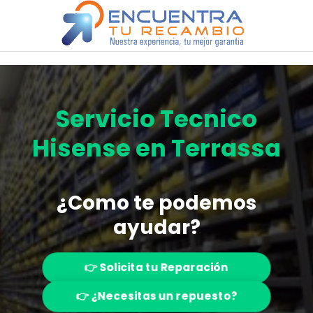
Saltar
al
contenido
Servicio Tecnico
Hisense en Terrassa
¿Como te podemos
ayudar?
👉 Solicita tu Reparación
👉 ¿Necesitas un repuesto?