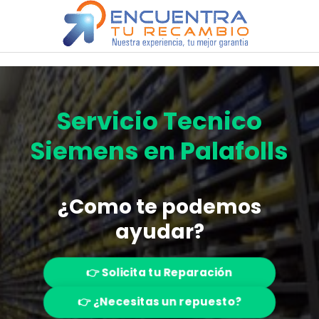
Saltar
al
contenido
Servicio Tecnico
Siemens en Palafolls
¿Como te podemos
ayudar?
👉 Solicita tu Reparación
👉 ¿Necesitas un repuesto?